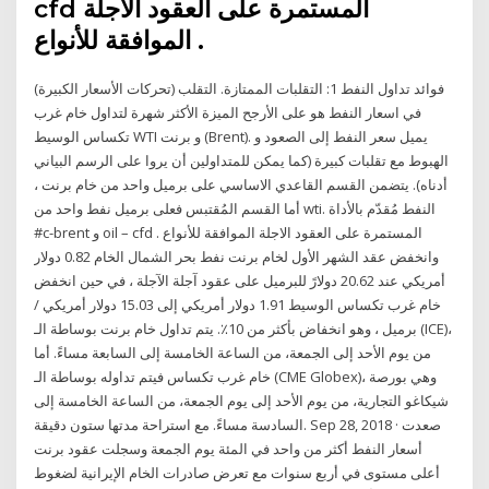
cfd المستمرة على العقود الاجلة
الموافقة للأنواع .
فوائد تداول النفط 1: التقلبات الممتازة. التقلب (تحركات الأسعار الكبيرة)
في اسعار النفط هو على الأرجح الميزة الأكثر شهرة لتداول خام غرب
تكساس الوسيط WTI و برنت (Brent). يميل سعر النفط إلى الصعود و
الهبوط مع تقلبات كبيرة (كما يمكن للمتداولين أن يروا على الرسم البياني
أدناه). يتضمن القسم القاعدي الاساسي على برميل واحد من خام برنت ،
أما القسم المُقتبس فعلى برميل نفط واحد من wti. النفط مُقدّم بالأداة
#c-brent و oil – cfd المستمرة على العقود الاجلة الموافقة للأنواع .
وانخفض عقد الشهر الأول لخام برنت نفط بحر الشمال الخام 0.82 دولار
أمريكي عند 20.62 دولارً للبرميل على عقود آجلة الآجلة ، في حين انخفض
خام غرب تكساس الوسيط 1.91 دولار أمريكي إلى 15.03 دولار أمريكي /
برميل ، وهو انخفاض بأكثر من 10٪. يتم تداول خام برنت بوساطة الـ (ICE)،
من يوم الأحد إلى الجمعة، من الساعة الخامسة إلى السابعة مساءً. أما
خام غرب تكساس فيتم تداوله بوساطة الـ (CME Globex)، وهي بورصة
شيكاغو التجارية، من يوم الأحد إلى يوم الجمعة، من الساعة الخامسة إلى
السادسة مساءً. مع استراحة مدتها ستون دقيقة. Sep 28, 2018 · صعدت
أسعار النفط أكثر من واحد في المئة يوم الجمعة وسجلت عقود برنت
أعلى مستوى في أربع سنوات مع تعرض صادرات الخام الإيرانية لضغوط