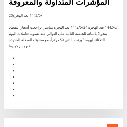
المؤشرات المتداولة والمعروفة
20‏‏/5‏‏/1442 بعد الهجرة
5‏‏/6‏‏/1442 بعد الهجرة 24‏‏/5‏‏/1442 بعد الهجرة مباشر: تراجعت أسعار النفط
بنحو 2 بالمائة للجلسة الثانية على التوالي عند تسوية تعاملات اليوم
الثلاثاء، ليهبط "برنت" أدنى 50 دولاراً، مع مخاوف السلالة الجديدة
لفيروس كورونا.