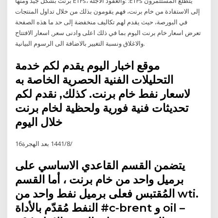
برنت بشكل جيد ومنها ETFs، والعقود الآجلة: :ETFs يتطلع المستثمرون
إلى الاستفادة من خام برنت، فهم يقومون بذلك من خلال تداول المنتجات
في البورصة، حيث يقدم لهم تكاليف منخفضة إلى حد ما هذه الصفحة
تعرض اسعار خام برنت اليوم بما في ذلك اعلى وادنى سعر, اسعار الافتتاح
والاغلاق ونسبة التغيير بالاضافة الى الرسوم البيانية.
موقع اخبار اليوم يقدم لكم خدمة
التحليلات الفنية الحصرية الخاصة به
لاسعار نفط خام برنت. كذلك, نقدم لكم
تحديثات فنية فورية ولحظية لخام برنت
خلال اليوم
16‏‏/8‏‏/1441 بعد الهجرة
يتضمن القسم القاعدي الاساسي على
برميل واحد من خام برنت ، أما القسم
المُقتبس فعلى برميل نفط واحد من wti.
النفط مُقدّم بالأداة #c-brent و oil –