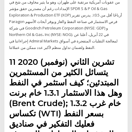
من عقوبات أمريكية مرتقبة على طهران، وهو ما يثير مخاوف من شح في
الإمدادات رغم أن مصدرين حقق مؤشر SPDR S & P Oil & Gas
Exploration & Production ETF (XOP) أرباحًا أقل من 0.5٪. يدرس تقرير
Paragon فرص الاستثمار في صناعة النفط والغاز ويوفر أبحاث الأسهم
في شركة Goodrich Petroleum Corporation (NYSE: GDP) و
Northern Oil & Gas، Inc (NYSE: NOG). في 22 أبريل، أعلنا عن
إجراءاتنا في Admiral Markets لمعالجة التقلبات المتفجرة في أسواق
النفط ولضمان تداول منظم لأكبر عدد ممكن من عملائنا.
11 تشرين الثاني (نوفمبر) 2020
يتسائل الكثير من المستثمرين
المبتدئين؛ كيف استثمر في النفط
وهل هذا الاستثمار 1.3.1 خام برنت
(Brent Crude); 1.3.2 خام غرب
تكساس (WTI) بسعر النفط
فعليك التفكير في صناديق