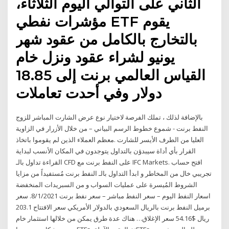
الثاني على التوالي اليوم الثلاثاء،
مؤشرات نفطي ETF يقوم
بالتخارج بالكامل من عقود شهر
يونيو لشراء عقود ونزل خام
القياس العالمي برنت إلى 18.85
دولار وفي أحدت تعاملات
بالإضافة لذلك ، تملك الفرصة لاختيار نوع عرض الشارت المباشر للزوج
النفط برنت - شموع خطوط الرسم البياني – من خلال الأزرار في الزاوية
العليا من الطرف الأيسر للشارت .معظم العملاء الذين لم يقوموا باتخاذ
القرار بأي أداة سيبدؤن بالتداول يتوجدون في المكان الأنسب لبداية
القراءة تداول بالـ CFD على النفط برنت مع IFC Markets. افتح حساب
تجريبي خال من المخاطر و ابدأ التداول بالـ النفط برنت مُستفيداً من مزايا
الشروط المُيسرة على عمليات السواب و من السبريدات المنخفضة
اسعار النفط اليوم – سعر النفط مباشر – سعر نفط برنت 8/1/2021. سعر
برميل النفط برنت بالريال السعودي بالدولار الأمريكي سعر الافتتاح 203.1
ريال $54.16 سعر الإغلاق… هناك عدة طرق يمكن من خلالها استثمار خام