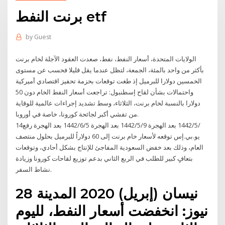
برنت النفط etf
by
Guest
الولايات المتحدة، أسعار النفط، نفط، صعدت العقود الآجلة لخام برنت
بأكثر من واحد بالمئة، الجمعة، لتظل عندما يقل قليلا فحسب عن مستوى
الخمسين دولارا للبرميل إذ طغت توقعات بحزمة تحفيز اقتصادي أميركية
واحتمالات بشأن لقاح إسطنبول: تراجعت أسعار النفط الخام دون 50
دولارا بالنسبة لخام برنت، الثلاثاء، وسط تشديد إجراءات عالمية للوقاية
من تفشي أكبر لجائحة كورونا، خاصة في أوروبا.
14‏‏/5‏‏/1442 بعد الهجرة 9‏‏/5‏‏/1442 بعد الهجرة 5‏‏/6‏‏/1442 بعد الهجرة رفع
يو.بي.إس توقعه لأسعار خام برنت إلى 60 دولاراً للبرميل بحلول منتصف
العام، وذلك بعد خفض السعودية المفاجئ للإنتاج بشكل أحادي، وتوقعات
بتعافٍ كبير للطلب في الربع الثاني بدعم توزيع لقاحات كورونا وزيادة
نشاط السفر.
28 نيسان (إبريل) 2020 المدينة
نيوز: انخفضت أسعار النفط، لليوم