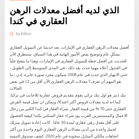
الذي لديه أفضل معدلات الرهن
العقاري في كندا
by
Editor
أفضل معدلات الرهن العقاري في الإمارات. بعد حديثنا عن التمويل العقاري
بشكلٍ عام وتوضيح بعض الأمور الهامة في هذا السياق، سنتطرق الآن
للحديث عن أفضل خطة للتمويل العقاري في الإمارات، وهذا ما يتضح جلياً
في الجدول أعلاه مهما حدث بعد ذلك ، في المدى المتوسط إلى الطويل ،
حتى الانهيار الذي حدث في عام 2008 سيكون مجرد صورة عابرة. إذن ، ما
هو المهم أن تعرف؟ معدلات الرهن العقاري الآن أقل من 2٪ في بعض
الحالات.
بنك دنيز هو اول بنك تركي يقوم بتقديم قروض عقارية للاجانب في تركيا،
كما انه لديه معدلات قروض أكثر اعتدالا، ويمكن ان تصل قيمة القرض
العقاري حتى 70 % من قيمة العقار. شراء العقار في كندا الكثير من رجال
الاعمال والمستثمرين العرب يود شراء عقار السكني بكندا كيفية الحصول
على أقل معدل رهن عقاري لمدة 30 عامًا . كانت إعادة تمويل منزلك
لحمل واحدة من أدنى معدلات الرهن العقاري اليوم واحدة من أكثر
اتجاهات مالكي المنازل سخونة في عام 2020. كشف صندوق التنمية