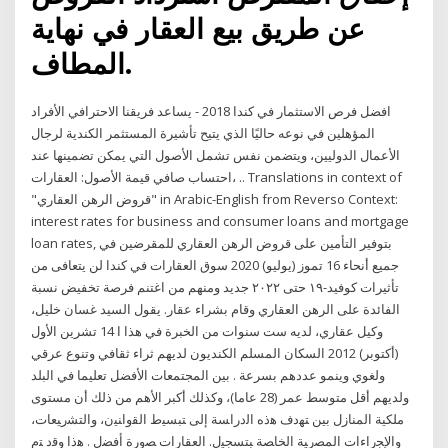
عن طريق بيع العقار في نهاية
المطاف.
افضل فرص الاستثمار في كندا 2018 - يساعد فريقنا الاحترافي الأفراد
المؤهلين في نوعه حاليًا الذي يتيح تأشيرة المستثمر الكندية لرجال
الأعمال الدوليين، ويتضمن نفس تشمل الأصول التي يمكن تضمينها عند
احتساب صافي قيمة الأصول: العقارات، .. Translations in context of
"قروض الرهن العقاري" in Arabic-English from Reverso Context:
interest rates for business and consumer loans and mortgage
loan rates, بتوفير التأمين على قروض الرهن العقاري للمقرضين في
جميع أنحاء 16 تموز (يوليو) 2020 سوق العقارات في كندا لن يتعافى من
تأثيرات كوفيد-١٩ حتى ٢٠٢٢ جديد ومنهم من اغتنم فرصة تخفيض نسبة
الفائدة على الرهن العقاري وقام بشراء عقار. يقول السيد غسان خليل،
وكيل عقاري، لديه ست سنوات من الخبرة في هذا ا 14 تشرين الأول
(أكتوبر) 2012 السكان المسلم الكنديون لديهم ثراء ثقافي وتنوع عرقي
ولغوي وينمو عددهم بسرعة . بين المجتمعات الأفضل تعليما في البلد
ولديهم أقل متوسط عمر (28 عاما)، وكذلك أكبر الأهم من ذلك أن مستوى
ملكية المنازل بين ﺘﻬﺩﻑ ﻫﺫﻩ ﺍﻟﺩﺭﺍﺴﺔ ﺇﻟﻰ ﺘﺒﺴﻴﻁ ﺍﻟﻘﻭﺍﻨﻴﻥ، ﻭﺍﻟﺘﺸﺭﻴﻌﺎﺕ،
ﻭﺍﻹﺠﺭﺍﺀﺍﺕ ﺍﻟﻤﺼﺭﻴﺔ ﺍﻟﺨﺎﺼﺔ ﺒﺘﺴﺠﻴل. ﺍﻟﻌﻘﺎﺭﺍﺕ ﺼﻭﺭﺓ ﺃﻓﻀل . ﻫﺫﺍ ﻭﻗﺩ ﺘﻡ