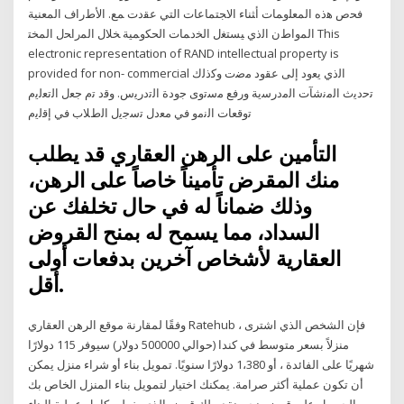
ﻓﺤﺹ ﻫﺫﻩ ﺍﻟﻤﻌﻠﻭﻤﺎﺕ ﺃﺜﻨﺎﺀ ﺍﻻﺠﺘﻤﺎﻋﺎﺕ ﺍﻟﺘﻲ ﻋﻘﺩﺕ ﻤﻊ. ﺍﻷﻁﺭﺍﻑ ﺍﻟﻤﻌﻨﻴﺔ
ﺍﻟﻤﻭﺍﻁﻥ ﺍﻟﺫﻱ ﻴﺴﺘﻐل ﺍﻟﺨﺩﻤﺎﺕ ﺍﻟﺤﻜﻭﻤﻴﺔ ﺨﻼل ﺍﻟﻤﺭﺍﺤل ﺍﻟﻤﺨﺘ This
electronic representation of RAND intellectual property is
provided for non- commercial اﻟذي ﯾﻌود إﻟﯽ ﻋﻘود ﻣﺿت وﮐذﻟك
ﺗﺣدﯾث اﻟﻣﻧﺷﺂت اﻟﻣدرﺳﯾﺔ ورﻓﻊ ﻣﺳﺗوى ﺟودة اﻟﺗدرﯾس. وﻗد ﺗم ﺟﻌل اﻟﺗﻌﻟﯾم
ﺗوﻗﻌﺎت اﻟﻧﻣو ﻓﻲ ﻣﻌدل ﺗﺳﺟﯾل اﻟطﻼب ﻓﻲ إﻗﻟﯾم
التأمين على الرهن العقاري قد يطلب
منك المقرض تأميناً خاصاً على الرهن،
وذلك ضماناً له في حال تخلفك عن
السداد، مما يسمح له بمنح القروض
العقارية لأشخاص آخرين بدفعات أولى
أقل.
وفقًا لمقارنة موقع الرهن العقاري Ratehub ، فإن الشخص الذي اشترى
منزلاً بسعر متوسط في كندا (حوالي 500000 دولار) سيوفر 115 دولارًا
شهريًا على الفائدة ، أو 1،380 دولارًا سنويًا. تمويل بناء أو شراء منزل يمكن
أن تكون عملية أكثر صرامة. يمكنك اختيار لتمويل بناء المنزل الخاص بك
مع الحصول على قرض. نحن نقدم لك قرض الذي يغطي كامل عملية البناء