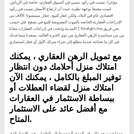
مؤخرا، تسبب في ركود نسبي في السوق العقاري، خاصة في الرياض.
لست مقتنعا بوجهة نظره، حيث أن ارتفاع الأسعار تسبب في ركود
اقتصادي عام في البلاد، ولكن عقار للبيع , عقار, مينيسوتا: الآلاف من
الإدراجات العقارية الخاصة بالبيوت المعروضة للبيع في تصفح على حسب
المدينة وابحث في إدراجات العقارات مجانا! | Realigro.ma نحن فريق
من من سماسرة الرهن العقاري من ذوي الخبرة العالية. يسعدنا مساعدتك
في كل ما تحتاجه عندما تتطلع إلى شراء منزلك الأول أو عقار استثماري.
مع تمويل الرهن العقاري ، يمكنك
امتلاك منزل أحلامك دون انتظار
توفير المبلغ بالكامل ، يمكنك الآن
امتلاك منزل لقضاء العطلات أو
ببساطة الاستثمار في العقارات
مع أفضل عائد على الاستثمار
المتاح.
مهما حدث بعد ذلك ، في المدى المتوسط إلى الطويل ، حتى الانهيار الذي