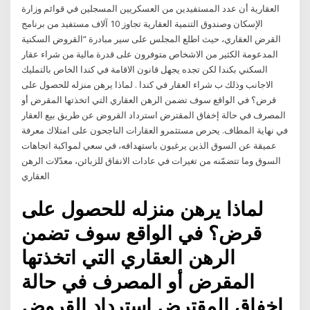
العقارية أن عدد المستفيدين من العسكريين المسجلين في قوائم وزارة
الإسكان وصندوق التنمية العقارية تجاوز 10 آلاف مستفيد من برنامج
القرض العقاري، حيث اطلع المجلس على سير مبادرة “القروض السكنية
المدعومة الكثير من الاشخاص متوفرون على قدرة مالية من شراء عقار
السكني بكندا لكن تجده يجهل قانون الاقامة في كندا الخاص بالتمليك
الاجانب وذلك ب شراء العقار في كندا . لماذا يرهن منزله للحصول على
قرض؟ في الواقع سوف تضمن الرهن العقاري التي اتخذتها المقرض أو
المصرف في حالة إخفاق المقترض استرداد القروض عن طريق بيع العقار
في نهاية المطاف. يحرص مستثمرو العقارات الناجحون على امتلاك معرفة
عميقة عن السوق الذين يرغبون باستهدافه، في سعي لمواكبة اتجاهات
السوق وما تتضمّنه من تغيرات في عادات الانفاق للزبائن، معدّلات الرهن
العقاري
لماذا يرهن منزله للحصول على
قرض؟ في الواقع سوف تضمن
الرهن العقاري التي اتخذتها
المقرض أو المصرف في حالة
إخفاق المقترض استرداد القروض