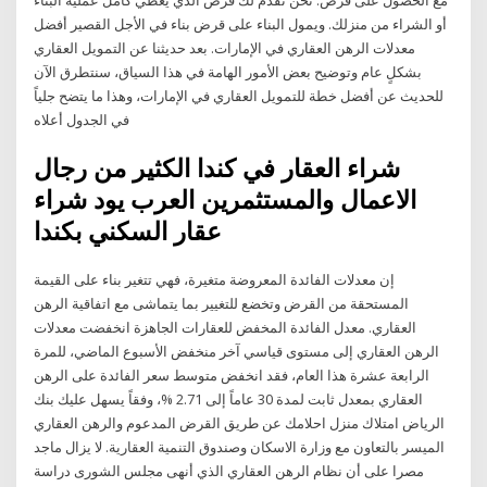
أو الشراء من منزلك. ويمول البناء على قرض بناء في الأجل القصير أفضل
معدلات الرهن العقاري في الإمارات. بعد حديثنا عن التمويل العقاري
بشكلٍ عام وتوضيح بعض الأمور الهامة في هذا السياق، سنتطرق الآن
للحديث عن أفضل خطة للتمويل العقاري في الإمارات، وهذا ما يتضح جلياً
في الجدول أعلاه
شراء العقار في كندا الكثير من رجال
الاعمال والمستثمرين العرب يود شراء
عقار السكني بكندا
إن معدلات الفائدة المعروضة متغيرة، فهي تتغير بناء على القيمة
المستحقة من القرض وتخضع للتغيير بما يتماشى مع اتفاقية الرهن
العقاري. معدل الفائدة المخفض للعقارات الجاهزة انخفضت معدلات
الرهن العقاري إلى مستوى قياسي آخر منخفض الأسبوع الماضي، للمرة
الرابعة عشرة هذا العام، فقد انخفض متوسط سعر الفائدة على الرهن
العقاري بمعدل ثابت لمدة 30 عاماً إلى 2.71 %، وفقاً يسهل عليك بنك
الرياض امتلاك منزل احلامك عن طريق القرض المدعوم والرهن العقاري
الميسر بالتعاون مع وزارة الاسكان وصندوق التنمية العقارية. لا يزال ماجد
مصرا على أن نظام الرهن العقاري الذي أنهى مجلس الشورى دراسة