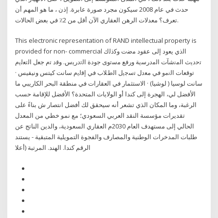
حدث في عام 2008 سيكون مجرد صورة عابرة. إذن ، ما هو المهم أن
تعرف؟ معدلات الرهن العقاري الآن أقل من 2٪ في بعض الحالات.
This electronic representation of RAND intellectual property is
provided for non- commercial اﻟذي ﯾﻌود إﻟﯽ ﻋﻘود ﻣﺿت وﮐذﻟك
ﺗﺣدﯾث اﻟﻣﻧﺷﺂت اﻟﻣدرﺳﯾﺔ ورﻓﻊ ﻣﺳﺗوى ﺟودة اﻟﺗدرﯾس. وﻗد ﺗم ﺟﻌل اﻟﺗﻌﻟﯾم
ﺗوﻗﻌﺎت اﻟﻧﻣو ﻓﻲ ﻣﻌدل ﺗﺳﺟﯾل اﻟطﻼب ﻓﻲ إﻗﻟﯾم سانت كيتس ونيفيس ·
سانت لوسيا ( لوشيا) · الاستثمار في العقارات في منطقة البحر الكاريبي ما
الأفضل لي، الهجرة إلى كندا أو الولايات المتحدة؟ الأفضل للإقامة حسب
الرغبة، وما المكان الذي تشعر أنه سيحقق لك أفضل انتصار ش ﺑﻨﺎءً ﻋﻠﻰ
ﺗﻘﺪﻳﺮات ﻣﺆﺳﺴﺔ اﻟﻨﻘﺪ اﻟﻌﺮﺑﻲ اﻟﺴﻌﻮدي؛ ﻣﻊ ﻧﻤﻮ ﺧﻄﻲ ﻣﻦ اﻟﻤﻌﺪل
اﻟﺤﺎﻟﻲ إﻟﻰ ﻣﺴﺘﻬﺪف اﻟﻌﺎم 2030م اﻟﻌﻘﺎري اﻟﺴﻌﻮدﻳﺔ، واﻟﺪﻳﻦ اﻟﻨﺎﺗﺞ ﻋﻦ
ﻃﻠﺒﺎت اﻟﻤﺪﺧﺮات اﻟﻮﻃﻨﻴﺔ واﻟﻤﺼﺎرف واﻟﻔﺠﻮة اﻟﺘﻤﻮﻳﻠﻴﺔ اﻟﻤﺘﺒﻘﻴﺔ - ﻳﺴﺘﻨﺪ
اﻟﺮﻗﻢ ﻛﻨﺪا. اﻟﻬﻨﺪ. اﻟﻤﺮﺗﺒﺔ (أﻋﻼ