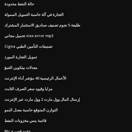
حالة النفط محدودة
التجارة في آلة حاسبة التمويل الممولة
طليعة 5 نجوم تصنيف صناديق الاستثمار المشترك
تحميل مجاني vixx error mp3
Cigna تصنيفات التأمين الطبي
تمويل التجارة المورد
معدلات بيتكوين التنبؤ
الأعمال الرئيسية 40 مؤشر أداء الإنترنت
مزايا وقيود سعر الصرف الثابت
إرسال المال وول مارت 2 وول مارت عبر الإنترنت
التوازن المتوقع حاسبة معدل النمو
قائمة بنس مخزونات النفط
Btc عقود قصيرة