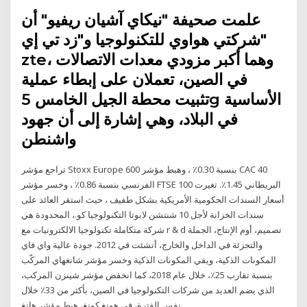
علمت صحيفة "نيكاي آشيان ريفيو" أن
شركتي هواوي للتكنولوجيا و"زد تي إي"
zte، وهما أكبر مزودي معدات الاتصالات
في الصين، تعملان على إبطاء عملية
تثبيت محطة الجيل الخامس 5g الأساسية
في البلاد، وهي إشارة إلى أن جهود
واشنطن
تراجع مؤشر Stoxx Europe 600 بنسبة 0.30٪ ، وهبط مؤشر CAC 40
الفرنسي بنسبة 0.86٪ ، وخسر مؤشر FTSE 100 البريطاني 1.45٪. تغيرت
أسعار السندات الحكومية الأمريكية بشكل طفيف ، حيث استقر العائد على
سندات الخزانة لأجل 10 شنتشن لابوتا التكنولوجيا كو.، المحدودة هي
شركة متكاملة تكنولوجيا الالكترونيات مع r & d تصميم، أوم الإنتاج، الجملة
والتجزئة في الداخل والخارج، أنشئت في 2012. جودة عالية واي فاي
المكونات الذكية، ويفي المكونات الذكية وخسر مؤشر شانغهاي المركّب
بنسبة تقارب 25٪، خلال عام 2018، كما انخفض مؤشر شينزن المركب،
الذي يضم العديد من شركات التكنولوجيا في الصين، بأكثر من 33٪ خلال
نفس الفترة، في هونغ كونغ، هبط مؤشر هانغ