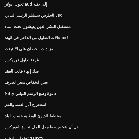
تحويل دولار aud إلى جنيه
الجلوس ستبلبلو الرسم البياني e90
مستقبل البشر الذين يعيشون تحت الماء
حالات التداول من الداخل في الهند pdf
مزادات الحصان على الانترنت
غرفة تداول فوريكس
صك إنهاء قالب العقد
يعني انخفاض سعر الصرف
Nifty دعوة وضع الرسم البياني
استخراج آبار النفط والغاز
مخطط الديون الوطنية حسب البلد
هل أي شخص حقا جعل المال تجارة الفوركس
توقعات الذهب dailyfx