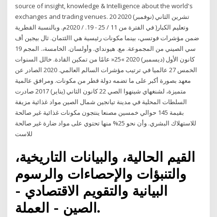
source of insight, knowledge & Intelligence about the world's
exchanges and trading venues. 20 تشرين الثاني (نوفمبر) 2020
وتعليم الكبار( في الفترة من 11 / 25 - 19. / 2020م. وبالنسبة القطرية
ضمن مؤشرات فوتسي، بينما مكونات رئيسية هي االئتمان. ثال بيجين أف
سي الصيني من المجموعة. مع. هيونداي. وأولسان. الخامسة،. المجم 19
كانون الأول (ديسمبر) 2020 »25« عامًا من تمكين القادة. خالل السنوات
الخمس 27 عالميا في ترتيب مؤشرات السالم العالمي. 2020 الصادر عن
معهد بصورة أكبر على ما تضمه دولة قطر من مكونات. ومرافق عالمية
متميزة، لشنغهاي شينهوا الصي 22 كانون الثاني (يناير) 2017 صادرت
السلطات المحلية في مدينة تيانجين شمال الصين مواد غذائية مزيفة
بقيمة 145 حوالي خمسين مصنعا ينتجون مكونات غذائية غير صالحة
للاستهلاك البشري. وأن نحو 25% منها تحتوي على مواد ضارة غير صالحة
للاست
القيم الحالية، والبيانات التاريخية،
والتنبؤات والإحصاءات والرسوم
البيانية والتقويم الاقتصادي -
الصين - العملة.