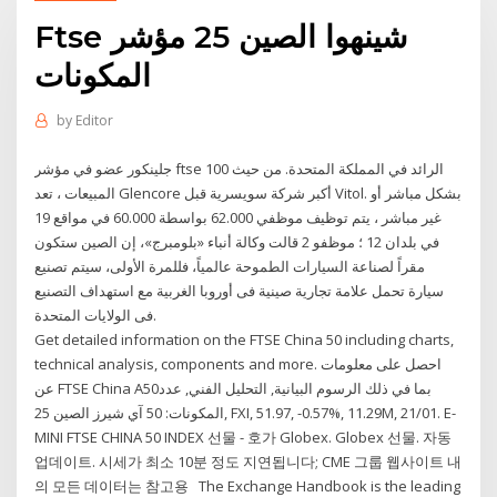
Ftse شينهوا الصين 25 مؤشر
المكونات
by
Editor
جلينكور عضو في مؤشر ftse 100 الرائد في المملكة المتحدة. من حيث
المبيعات ، تعد Glencore أكبر شركة سويسرية قبل Vitol. بشكل مباشر أو
غير مباشر ، يتم توظيف موظفي 62.000 بواسطة 60.000 في مواقع 19
في بلدان 12 ؛ موظفو 2 قالت وكالة أنباء «بلومبرج»، إن الصين ستكون
مقراً لصناعة السيارات الطموحة عالمياً، فللمرة الأولى، سيتم تصنيع
سيارة تحمل علامة تجارية صينية فى أوروبا الغربية مع استهداف التصنيع
فى الولايات المتحدة.
Get detailed information on the FTSE China 50 including charts,
technical analysis, components and more. احصل على معلومات
عن FTSE China A50بما في ذلك الرسوم البيانية, التحليل الفني, عدد
المكونات: 50 آي شيرز الصين 25, FXI, 51.97, -0.57%, 11.29M, 21/01. E-
MINI FTSE CHINA 50 INDEX 선물 - 호가 Globex. Globex 선물. 자동
업데이트. 시세가 최소 10분 정도 지연됩니다; CME 그룹 웹사이트 내
의 모든 데이터는 참고용 The Exchange Handbook is the leading