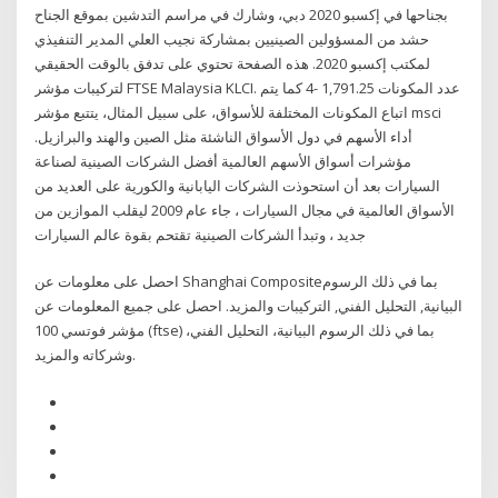
بجناحها في إكسبو 2020 دبي، وشارك في مراسم التدشين بموقع الجناح
حشد من المسؤولين الصينيين بمشاركة نجيب العلي المدير التنفيذي
لمكتب إكسبو 2020. هذه الصفحة تحتوي على تدفق بالوقت الحقيقي
لتركيبات مؤشر FTSE Malaysia KLCI. عدد المكونات 1,791.25 -4 كما يتم
اتباع المكونات المختلفة للأسواق، على سبيل المثال، يتتبع مؤشر msci
أداء الأسهم في دول الأسواق الناشئة مثل الصين والهند والبرازيل.
مؤشرات أسواق الأسهم العالمية أفضل الشركات الصينية لصناعة
السيارات بعد أن استحوذت الشركات اليابانية والكورية على العديد من
الأسواق العالمية في مجال السيارات ، جاء عام 2009 ليقلب الموازين من
جديد ، وتبدأ الشركات الصينية تقتحم بقوة عالم السيارات
احصل على معلومات عن Shanghai Compositeبما في ذلك الرسوم
البيانية, التحليل الفني, التركيبات والمزيد. احصل على جميع المعلومات عن
مؤشر فوتسي 100 (ftse) بما في ذلك الرسوم البيانية، التحليل الفني،
وشركاته والمزيد.