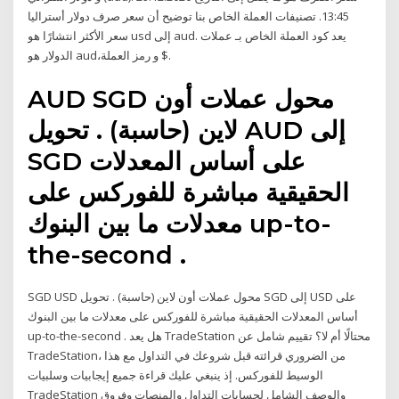
13:45. تصنيفات العملة الخاص بنا توضيح أن سعر صرف دولار أستراليا
الأكثر انتشارًا هو ‎سعر usd إلى aud‎. يعد كود العملة الخاص بـ عملات
الدولار هو aud،و رمز العملة $.
AUD SGD محول عملات أون
لاين (حاسبة) . تحويل AUD إلى
SGD على أساس المعدلات
الحقيقية مباشرة للفوركس على
معدلات ما بين البنوك up-to-
the-second .
SGD USD محول عملات أون لاين (حاسبة) . تحويل SGD إلى USD على
أساس المعدلات الحقيقية مباشرة للفوركس على معدلات ما بين البنوك
up-to-the-second . هل يعد TradeStation محتالًا أم لا؟ تقييم شامل عن
TradeStation، من الضروري قرائته قبل شروعك في التداول مع هذا
الوسيط للفوركس. إذ ينبغي عليك قراءة جميع إيجابيات وسلبيات
TradeStation والوصف الشامل لحسابات التداول والمنصات وفروق