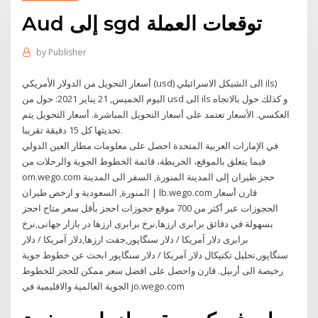
Aud إلى sgd توقعات العملة
by
Publisher
أسعار التحويل من الدولار الأمريكي (usd) الى الشيكل الاسرائيلي ils)
اليوم الخميس, 21 يناير 2021: حول من usd الى ils و كذلك حول بالاتجاه
العكسي. الأسعار تعتمد على أسعار التحويل المباشرة. أسعار التحويل يتم
تحديثها كل 15 دقيقة تقريبا.
احصل على معلومات مطار العين الدولي‎ في الإمارات العربية المتحدة
فيما يتعلق بالموقع، الخريطة، قائمة الخطوط الجوية والرحلات من
om.wego.com حجز طيران إلى المدينة المنورة, السفر الى المدينة
المنورة, السعودية و ارخص طيران | lb.wego.com قارن أسعار
الحجوزات عبر أكثر من 700 موقع حجوزات احجز بأقل سعر متاح احجز
بسهولة في دقائق برابری ارزها,نرخ برابری ارزها در بازار جهانی,نرخ
برابری دلار آمریکا / دلار سنگاپور,جفت ارزها,دلار آمریکا / دلار
سنگاپور,تحلیل تکنیکال دلار آمریکا / دلار سنگاپور ابحث عن خطوط جوية
رخيصة الى أربيل. قارن واحصل على افضل سعر ممكن للحجز للخطوط
الجوية العالمية والاقليمية في jo.wego.com