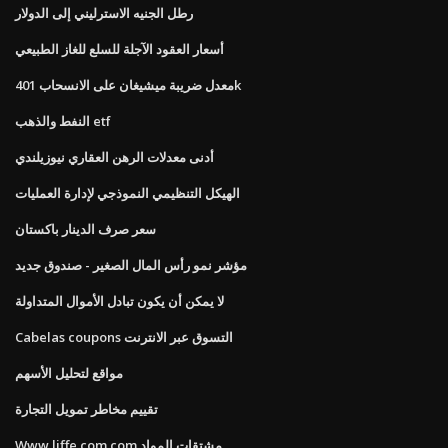
رطل الجنيه الاسترليني إلى الدولار
أسعار العقود الآجلة للسلع للغاز الطبيعي
معدل ضريبة ميشيغان على الانسحاب 401k
النفط والذهب etf
أدنى معدلات الرهن العقاري نيوزيلندي
الهيكل التنظيمي النموذجي لإدارة العمليات
سعر صرف الدينار باكستان
مؤشر نمو رأس المال الصغير - صندوق جديد
لا يمكن أن يكون تبادل الأموال المتداولة
Cabelas coupons التسوق عبر الانترنت
مواقع لتحليل الأسهم
تقييم مخاطر تمويل التجارة
Www.liffe.com.com مشتقات المواد