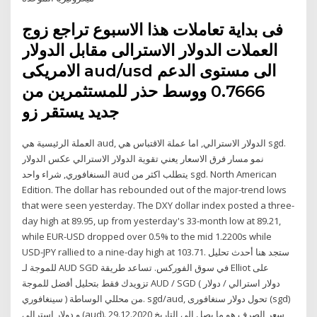
فى بداية تعاملات هذا الاسبوع تراجع زوج
العملات الدولار الاسترالى مقابل الدولار
الامريكى aud/usd الى مستوى الدعم
0.7666 ووسط حذر للمستثمرين من
جديد يستقر زو
العملة الرئيسية هي aud, الدولار الاسترالي, اما عملة الاقتباس هي sgd.
نمو مسار فرق الاسعار يعني تقوية الدولار الاسترالي عكس الدولار
السنغافوري, شراء واحد aud يتطلب اكثر من sgd. North American
Edition. The dollar has rebounded out of the major-trend lows
that were seen yesterday. The DXY dollar index posted a three-
day high at 89.95, up from yesterday's 33-month low at 89.21,
while EUR-USD dropped over 0.5% to the mid 1.2200s while
USD-JPY rallied to a nine-day high at 103.71. ستجد هنا أحدث تحليل
للموجة لـ AUD SGD في سوق الفوركس. تساعد طريقة Elliot على
تزويدك فقط بتحليل أفضل للموجة AUD / SGD ( دولار استرالي / دولار
سينغافوري ) من محللي الوساطة. sgd/aud, تحول دولار سنغافورى (sgd)
و دولار استرالي (aud). سعر الصرف هو ما يصل إلى التاريخ 29.12.2020