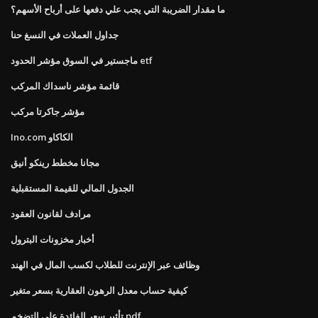
ما مقدار الضريبة التي يجب علي دفعها على أرباح الأسهم؟
جداول العملات في النسغ حنا
ماجستير في السوق مؤشر الحدود etf
قائمة مؤشر ناسداك المركب
مؤشر جاكرتا مركب
Ino.com الكاكاو
مجانا مخطط رينكو أنيق
الجدول المالي للقيمة المستقبلية
مرادف لقانون العقود
أخبار مخزونات البترول
وظائف عبر الإنترنت للطلاب لكسب المال في الهند
كيفية حساب معدل الرهون العقارية بسعر متغير
تأثير سعر الفائدة على التضخم pdf