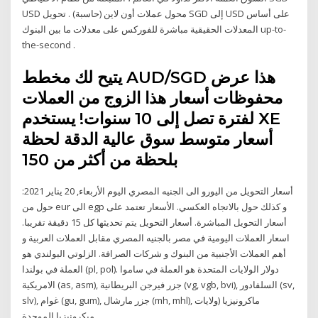
USD محول عملات أون لاين (حاسبة) . تحويل SGD إلى USD على أساس
المعدلات الحقيقية مباشرة للفوركس على معدلات ما بين البنوك up-to-
the-second .
يتيح لك مخطط AUD/SGD هذا عرض
محفوظات أسعار هذا الزوج من العملات
لفترة تصل إلى 10 سنوات! يستخدم XE
أسعار متوسط سوق عالية الدقة لحظة
بلحظة من أكثر من 150
أسعار التحويل من اليورو الى الجنيه المصري اليوم الأربعاء, 20 يناير 2021:
حول من eur الى egp و كذلك حول بالاتجاه العكسي. الأسعار تعتمد على
أسعار التحويل المباشرة. أسعار التحويل يتم تحديثها كل 15 دقيقة تقريبا.
اسعار العملات اليومية في مصر بالجنيه المصري مقابل العملات العربية و
أهم العملات الأجنبية من البنوك و شركات الصرافة. الزلوتي البولندي هو
العملة في بولندا (pl, pol). دولار الولايات المتحدة هو العملة في ساموا
الامريكية (as, asm), جزر فيرجن البريطانية (vg, vgb, bvi), السلفادور (sv,
slv), غوام (gu, gum), جزر مارشال (mh, mhl), ماكرونيزيا (ولايات
ميكرونيزيا الموحدة