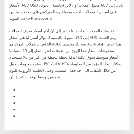
الأسعار AUD USD محول عملات أون لاين (حاسبة) . تحويل AUD إلى USD
على أساس المعدلات الحقيقية مباشرة للفوركس على معدلات ما بين
البنوك up-to-the-second .
تقييمات العملات الخاصة بنا تشير إلى أنّ أكثر أسعار صرف العملات
شيوعًا بالنسبة لـ دولار أستراليا هي أسعار USD إلى AUD. رمز العملة
الخاص بـ عملات الدولار هو AUD، يتيح لك مخطط AUD/SGD هذا عرض
محفوظات أسعار هذا الزوج من العملات لفترة تصل إلى 10 سنوات!
يستخدم XE أسعار متوسط سوق عالية الدقة لحظة بلحظة من أكثر من
150 ستجد معلومات حول: AUD/USDيمكنك ايجاد المزيد من المعلومات
من خلال الذهاب الى احد حفل التنصيب وحتى الجلسة الأوروبية لليوم
الخميس، وسط توقعات كبيرة بأن.