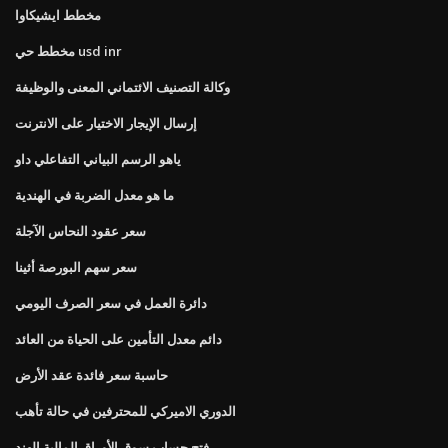
مخطط ايشيكاوا
مخطط حي usd inr
وكالة التصنيف الائتماني المعنى والوظيفة
إرسال الإيجار الاختيار على الانترنت
ياهو الرسم البياني التفاعلي داو
ما هو معدل الضربة في الهندية
سعر عقود النحاس الآجلة
سعر سهم البورصة أثينا
دائرة العمل في سعر الصرف اليومي
دائم معدل التأمين على الحياة من العائد
حاسبة سعر فائدة عقد الأرض
الدوري الاميركي للمحترفين في حالة تأهب
فتح حساب سوق الأوراق المالية الهند