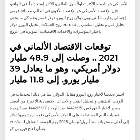
الأمريكي هو العملة الأكثر تداولاً حول العالم و الأكثر إستخداماً. في الواقع،
فإن الإقتصاد الأمريكي هو الإقتصاد الأقوى في العالم، مع ناتج قومي
إجمالي يقارب 14 تريليون دولار. زوج اليورو دولار قسم يضم كل ما يخص
زوج العملات , تحليل اليورو دولار eurusd , تحليل فني و تحليل اساسي ,
اخبار المؤشرات والاحداث الاقتصادية المؤثرة في الزوج.
توقعات الاقتصاد الألماني في
2021 .. وصلت إلى 48.9 مليار
دولار أمريكي، وهو ما يعادل 39
مليار يورو. إلى 11.8 مليار
اختبر تحديثنا لأخبار زوج اليورو مقابل الدولار، بما في ذلك التحديثات في
الوقت الحقيقي والتحليل الفني والأحداث الاقتصادية الأخيرة من أفضل
مصدر لأخبار الفوركس. 5‏‏/6‏‏/1442 بعد الهجرة 27‏‏/5‏‏/1442 بعد الهجرة
عمليات البيع المستدامة على الدولار الأمريكي دفعت زوج يورو/دولار
eur/usd إلى أعلى مستوياته منذ أبريل/نيسان 2018 يوم الجمعة. التفاؤل
بشأن لقاح فيروس كو