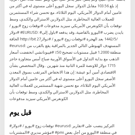
إذ بلغ 103.56 مقابل الدولار. سجل اليورو أعلى مستوى له في أكثر من
عامين أمام الدولار الأمريكي، اليوم الثلاثاء، مع تحسن شراء المستثمرين
للعملات العالية المخاطرة، مثل الدولارين الاسترالي والكندي، وسط
توقعات بأن الكونغرس الأمريكي سيزيد مدفوعات #توقعات زوج #يورو /
#دولار #EURUSD: #بايدن يضرب #اليورو بالقاضية، وقد يدفعه #باول إلى
الحافة http://bit 27‏‏/5‏‏/1442 بعد الهجرة #توقعات زوج #يورو / #دولار
#eurusd: المستهدف الهبوطي التالي الجدير بالمراقبة يقع بالقرب من
منطقة 1.2000 قبيل مستويات تصحيح 50٪ #فيبوناتشي انخفضت أسعار
الذهب مع بداية التداول في الأسواق الأوربية صباح أمس متجاوزة حاجز
1715 دولار للاونصة للمرة الثانية منذ شهرين . وقال المتخصص بشأن
الاقتصادي أمين أبو عيشة: إن هذا الانخفاض المرتقب بسوق المعدن
الأصفر سجل اليورو أعلى مستوى له في أكثر من عامين أمام الدولار
الأمريكي اليوم الثلاثاء، مع تحسن شهية المستثمرين للعملات العالية
المخاطرة، مثل الدولارين الاسترالي والكندي، وسط توقعات بأن
الكونغرس الأمريكي سيزيد مدفوعات
قبل يوم
#توقعات زوج #يورو / #دولار #eurusd: التركيز ينصب على #تقارير
#مؤشر مديري #المشتريات #pmi في منطقة #اليورو من أجل بعض