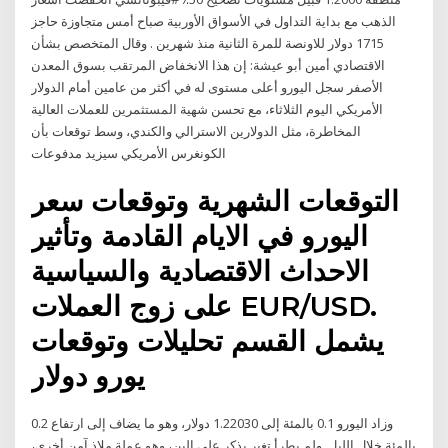
الذهب مع بداية التداول في الأسواق الأوربية صباح أمس متجاوزة حاجز
1715 دولار للاونصة للمرة الثانية منذ شهرين . وقال المتخصص بشأن
الاقتصادي أمين أبو عيشة: إن هذا الانخفاض المرتقب بسوق المعدن
الأصفر سجل اليورو أعلى مستوى له في أكثر من عامين أمام الدولار
الأمريكي اليوم الثلاثاء، مع تحسن شهية المستثمرين للعملات العالية
المخاطرة، مثل الدولارين الاسترالي والكندي، وسط توقعات بأن
الكونغرس الأمريكي سيزيد مدفوعات
التوقعات الشهرية وتوقعات سعر
اليورو في الايام القادمة وتأثير
الاحداث الاقتصادية والسياسية
على زوج العملات EUR/USD.
يشمل القسم تحليلات وتوقعات
يورو دولار
وزاد اليورو 0.1 بالمئة إلى 1.22030 دولار، وهو ما يضاف إلى ارتفاع 0.2
بالمئة خلال الليل. ولم يطرأ تغير يذكر على الين، وهو عملة ملاذ آمن أخرى،