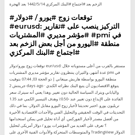
الزخم بعد #اجتماع #البنك المركزي 14‏‏/5‏‏/1442 بعد الهجرة
#توقعات زوج #يورو / #دولار
#eurusd: التركيز ينصب على #تقارير
#مؤشر مديري #المشتريات #pmi في
منطقة #اليورو من أجل بعض الزخم بعد
#اجتماع #البنك المركزي
توقعات زوج يورو/دولار eur/usd: مستقر بالقرب من أعلى مستوياته خلال
عدة أشهر، والثيران ينتظرون تقارير مؤشر مديري المشتريات pmi في
منطقة اليورو بواسطة هاريش مينغاني | ذو الحجة 03, 07:44 بتوقيت
جرينتش 2 days ago · يتوقع الاقتصاديون أن يتبع البنك نظرائه الكندي
والياباني ويترك السياسة الحالية دون تغيير. وهذا يعني أنه سيترك سعر
الفائدة على الإيداع دون تغيير عند -0.50٪ وهدف التيسير الكمي عند 1.35
تريليون يورو. اختبر تحديثنا لأخبار زوج اليورو مقابل الدولار، بما في ذلك
التحديثات في الوقت الحقيقي والتحليل الفني والأحداث الاقتصادية الأخيرة
من أفضل مصدر لأخبار الفوركس. أي أداة تحليل فني يمكن استخدامها
لتحليل ‎يورو / دولار أمريكى‎ ؟ تعرف على العديد من المؤشرات
والمتوسطات المتحركة والأدوات الفنية الأخرى على TradingView الدولار