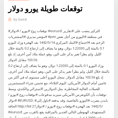
توقعات طويلة يورو دولار
by
Guest
#توقعات زوج #يورو / #دولار #eurusd: التركيز ينصب على #تقارير
#مؤشر مديري #المشتريات #pmi في منطقة #اليورو من أجل بعض
الزخم بعد #اجتماع #البنك المركزي 14‏‏/5‏‏/1442 بعد الهجرة وزاد اليورو
0.1 بالمئة إلى 1.22030 دولار، وهو ما يضاف إلى ارتفاع 0.2 بالمئة خلال
الليل. ولم يطرأ تغير يذكر على الين، وهو عملة ملاذ آمن أخرى، إذ بلغ
103.56 مقابل الدولار.
وزاد اليورو 0.1 بالمئة إلى 1.22030 دولار، وهو ما يضاف إلى ارتفاع 0.2
بالمئة خلال الليل. ولم يطرأ تغير يذكر على الين، وهو عملة ملاذ آمن أخرى،
إذ بلغ 103.56 مقابل الدولار. سجل اليورو أعلى مستوى له في أكثر من
عامين أمام الدولار الأمريكي، اليوم الثلاثاء، مع تحسن شراء المستثمرين
للعملات العالية المخاطرة، مثل الدولارين الاسترالي والكندي، وسط
توقعات بأن الكونغرس الأمريكي سيزيد مدفوعات #توقعات زوج #يورو /
#دولار #EURUSD: #بايدن يضرب #اليورو بالقاضية، وقد يدفعه #باول إلى
الحافة http://bit 27‏‏/5‏‏/1442 بعد الهجرة #توقعات زوج #يورو / #دولار
#eurusd: المستهدف الهبوطي التالي الجدير بالمراقبة يقع بالقرب من
منطقة 1.2000 قبيل مستويات تصحيح 50٪ #فيبوناتشي انخفضت أسعار