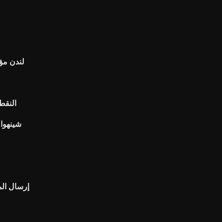
لندن مؤش
النقط
Ftse شينهوا الصين