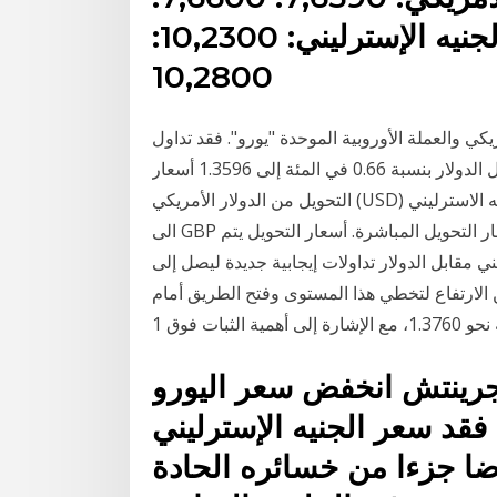
اليورو: 9,3590: 9,3600: الجنيه الإسترليني: 10,2300:
10,2800
ريكي والعملة الأوروبية الموحدة "يورو". فقد تداول
الباوند مع موعد إغلاق الأسواق اللندنية منخفضاً مقابل الدولار بنسبة 0.66 في المئة إلى 1.3596 أسعار
التحويل من الدولار الأمريكي (USD) الى الجنيه الاسترليني GBP) اليوم الأربعاء, 20 يناير 2021: حول من USD
الى GBP و كذلك حول بالاتجاه العكسي. الأسعار تعتمد على أسعار التحويل المباشرة. أسعار التحويل يتم
الإسترليني مقابل الدولار تداولات إيجابية جديدة ليصل إلى
عند 1.3624، بانتظار مزيد من الارتفاع لتخطي هذا المستوى وفتح الطريق أمام
 إلى أهمية الثبات فوق 1
 0802 بتوقيت جرينتش انخفض سعر اليورو
 دولار، فيما فقد سعر الجنيه الإسترليني
1 دولار، معوضا جزءا من خسائره الحادة