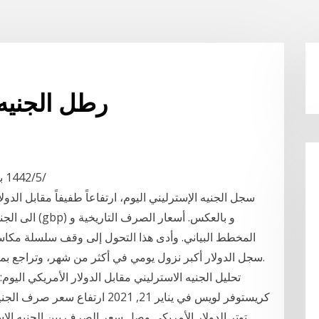
رطل الجنيه 
27‏‏/5‏‏/1442 بعد الهجرة منذ 15 ساعة 6‏‏/5‏‏/1442 بعد الهجرة
المخطط البياني. وأدى هذا التحول إلى وقف سلسلة مكاسب 
سجل الدولار أكبر نزول يومي في أكثر من شهر، وتراجع بما ي
كريستوفر لويس في يناير 21, 2021 ا
توتر الدولار الأمريكي وصل سعر الصرف بين الجنيه الاس