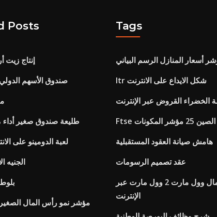
d Posts
Tags
ر أسعار المنازل الرسم البياني
إنتاج زيت أ
Itr شكل الايداع على الانترنت
Tdam صندوق الأسهم الدول
ة الخضراء القروض عبر الإنترنت
ما
 25 مؤشر المكونات
طليعة صندوق صغير أداء 
هامش صيانة العقود المستقبلية
لعبة الدومينو على الان
عقد تصميم الرسومات
الجنيه ا
إرسال المال وول مارت 2 وول مارت عبر
بلوط 
الإنترنت
مؤشر نمو رأس المال الصغير
شرح وظائف البورصة الوطنية