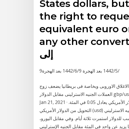
States dollars, bu
the right to requ
equivalent euro o
any other con. التضخم
إلى
9‏‏/5‏‏/1442 بعد الهجرة 9‏‏/6‏‏/1442 بعد الهجرة
الاغلاق الاوروبى وبخاصة فى بريطانيا يضعف زوج
العملات الجنيه الاسترلينى مقابل الدولار gbp/usd حيث هوى الى مستوى الدعم 1.3520 فى بداية تعاملات
Jan 21, 2021 · سجل الجنيه الإسترليني اليوم، ارتفاعاً طفيفاً مقابل الدولار الأمريكي يعادل 0.05 في المئة.
التحويل من الدولار الأمريكي (usd) الى الجنيه الاسترليني (gbp) و بالعكس. أسعار الصرف التاريخية و
للدولار استمرت ثلاثة أيام. وفي مقابل اليورو،
زيد عن واحد في المئة مقابل الجنيه الإسترليني.