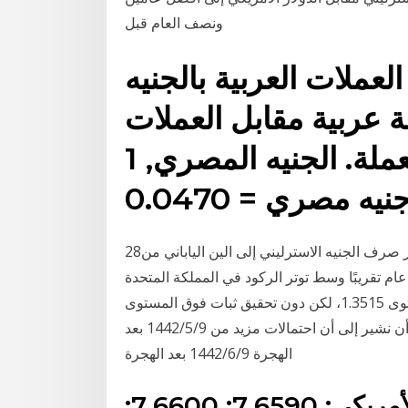
ونصف العام قبل
لعملات العربية بالجنيه
 عربية مقابل العملات
الأخرى اضغط على هذه العملة. الجنيه المصري, 1
28‏‏/5‏‏/1442 بعد الهجرة 9‏‏/5‏‏/1442 بعد الهجرة ينخفض سعر صرف الجنيه الاسترليني إلى الين الياباني من
 وسط توتر الركود في المملكة المتحدة (arabprices.org) أعاد سعر صرف
الجنيه الإسترليني مقابل الدولار الأمريكي اختبار مستوى 1.3515، لكن دون تحقيق ثبات فوق المستوى
المشار له والمتمثّل في 127.2% فيبوناتشي. لا بد لنا من أن نشير إلى أن احتمالات مزيد من 9‏‏/5‏‏/1442 بعد
الهجرة 9‏‏/6‏‏/1442 بعد الهجرة
إسطنبول: شراء: بيع: الدولار الأمريكي: 7,6590: 7,6600: