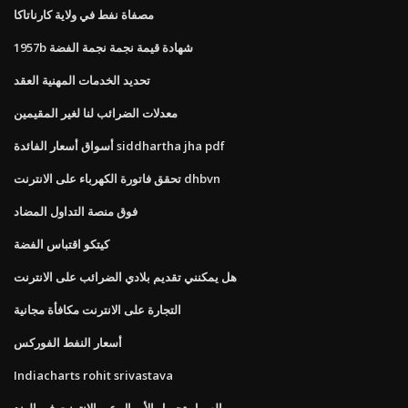
مصفاة نفط في ولاية كارناتاكا
1957b شهادة قيمة نجمة نجمة الفضة
تحديد الخدمات المهنية العقد
معدلات الضرائب لنا لغير المقيمين
أسواق أسعار الفائدة siddhartha jha pdf
تحقق فاتورة الكهرباء على الانترنت dhbvn
فوق منصة التداول المضاد
كيتكو اقتباس الفضة
هل يمكنني تقديم بلادي الضرائب على الانترنت
التجارة على الانترنت مكافأة مجانية
أسعار النفط الفوركس
Indiacharts rohit srivastava
من السهل تحويل الأموال عبر الإنترنت في الهند