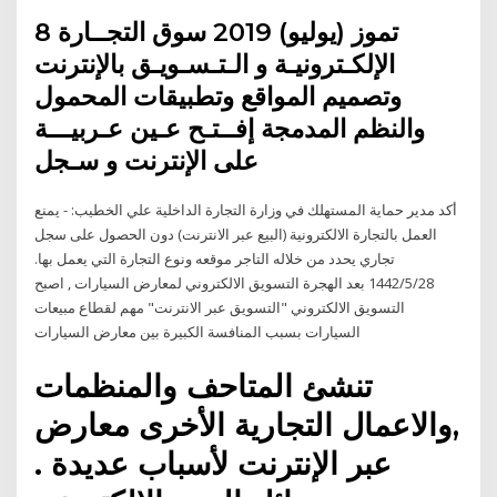
8 تموز (يوليو) 2019 سوق التجــارة
الإلكـترونيـة و الـتـسـويـق بالإنترنت
وتصميم المواقع وتطبيقات المحمول
والنظم المدمجة إفــتـح عـين عـربيـــة
على الإنترنت و سـجل
أكد مدير حماية المستهلك في وزارة التجارة الداخلية علي الخطيب: - يمنع
العمل بالتجارة الالكترونية (البيع عبر الانترنت) دون الحصول على سجل
تجاري يحدد من خلاله التاجر موقعه ونوع التجارة التي يعمل بها.
28‏‏/5‏‏/1442 بعد الهجرة التسويق الالكتروني لمعارض السيارات , اصبح
التسويق الالكتروني "التسويق عبر الانترنت" مهم لقطاع مبيعات
السيارات بسبب المنافسة الكبيرة بين معارض السيارات
تنشئ المتاحف والمنظمات
,والاعمال التجارية الأخرى معارض
عبر الإنترنت لأسباب عديدة .