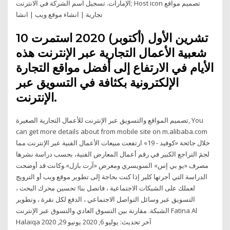
الإمارات. تسجيل اسم الشركة في الانترنت; Host icon تصميم مواقع
تجارية | انشاء موقع ويب | انشا
10 تشرين الأول (أكتوبر) 2020 استمرت
شعبية الأعمال التجارية عبر الإنترنت هذه
الأيام في الارتفاع إلى أفضل مواقع التجارة
الإلكترونية بكثافة في التسويق عبر
الإنترنت.
تصميم المواقع والتسويق عبر الإنترنت للأعمال التجارية الصغيرة, You
can get more details about from mobile site on m.alibaba.com
خلال جائحة «كوفيد - 19» ارتفعت مبيعات الأعمال الفنية عبر الإنترنت مما
لجمَ التراجع الكبير في رقم أعمال المعارض الفنية، بحسب دراسة نشرها
مصرف «يو بي إس» السويسري ومعرض «آرت بازل».وكانت قد أوضحت
الدراسة التي أجرتها كلير إذا كنت بحاجة إلى تطوير موقع ويب أو الترويج
لعملك على الشبكات الاجتماعية ، فاتصل بنا! تحسين محرك البحث ،
التسويق عبر وسائل التواصل الاجتماعي ، الدفع لكل نقرة ، وتطوير
الشبكة. مقارنة بين التسوق العادي والتسوق عبر الإنترنت Fatina Al
Halaiqa آخر تحديث: يوليو 6, 2020 يونيو 29, 2020