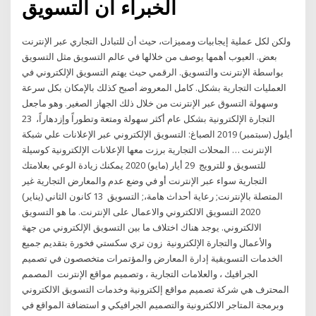
الخبراء أن التسويق
وﻟﻜﻦ ﻟﻜﻞ ﻋﻤﻠﻴﺔ إﻳﺠﺎﺑﻴﺎت وﻣﻤﻴﺰات، ﺣﻴﺚ أن ﻟﻠﺘﺒﺎدل اﻟﺘﺠﺎري ﻋﺒﺮ اﻹﻧﺘﺮﻧﺖ
ﺑﻌﺾ. اﻟﻌﻴﻮب أﻫﻤﻬﺎ ﻳﻮﺻﻒ ﻣﻦ ﺧﻼﻟﻬﺎ ﻓﻲ ﻋﺎﻟﻢ اﻟﺘﺴﻮﻳﻖ ﻣﺜﻞ اﻟﺘﺴﻮﻳﻖ
ﺑﻮاﺳﻄﺔ اﻹﻧﺘﺮﻧﺖ واﻟﺘﺴﻮﻳﻖ. اﻟﺮﻗﻤﻲ ﺣﻴﺚ ﻳﻬﺘﻢ اﻟﺘﺴﻮﻳﻖ اﻹﻟﻜﺘﺮوﻧﻲ ﻓﻲ
اﻟﻌﻤﻠﻴﺎت اﻟﺘﺠﺎرﻳﺔ ﺑﺸﻜﻞ. ﻛﺎﻣﻞ اﻟﻤﻌﺮوﺿ أصبح كذلك بالإمكان بكل سرعة
وسهولة التسوق عبر الإنترنت من خلال ذلك الجهاز الصغير. وهو ماجعل
التجارة الإلكترونية بشكل عام أكثر سهولة ومتعة وتطوراً وإزدهاراً، 23
أيلول (سبتمبر) 2019 الصباغ: التسويق الإلكتروني عبر الإعلانات علي شبكة
الإنترنت … المحلات التجارية برزت معها الإعلانات الإلكترونية كوسيلة
للتسويق و للترويج 29 أيار (مايو) 2020 يمكنك زيادة الوعي بعلامتك
التجارية سواء عبر الإنترنت أو في وضع عدم والمعارض التجارية غير
المتصلة بالإنترنت; رعاية أحداث هامة،; التسويق 13 كانون الثاني (يناير)
2020 التسويق الالكتروني والاعمال على الإنترنت. ما هو التسويق
الالكتروني. يوجد هناك اختلاف ما بين التسويق الإلكتروني من جهة
والأعمال والتجارة الإلكترونية زون تري سكستي فخورة بتقديم جميع
الخدمات التسويقية إدارة المعارض والمؤتمرات متخصصون في تصميم
الجرافيك ، والعلامات التجارية ، وتصميم مواقع الإنترنت المصمم
المحترف هي شركة تصميم مواقع إلكترونية وخدمات التسويق الالكتروني
وبرمجة المتاجر الالكترونية والتصميم الجرافيكي و استضافة المواقع في