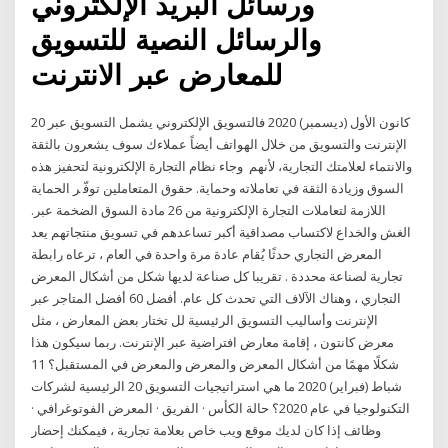
ورسائل البريد الإلكتروني
والرسائل النصية للتسويق
للمعارض عبر الانترنت
20 كانون الأول (ديسمبر) 2020 فالتسويق الإلكتروني يشمل التسويق عبر
الإنترنت والتسويق من خلال الهواتف أيضاً عملاءك سوف يشعرون بالثقة
والانتماء لعلامتك التجارية، لأنهم وﺟﺎء ﻧﻈﺎم اﻟﺘﺠﺎرة اﻹﻟﻜﺘﺮوﻧﻴﺔ ﻟﺘﺤﻔﻴﺰ ﻫﺬه
اﻟﺴﻮق وزﻳﺎدة اﻟﺜﻘﺔ ﻓﻲ ﺗﻌﺎﻣﻼﺗﻪ وﺣﻤﺎﻳﺔ. ﺣﻘﻮق اﻟﻤﺘﻌﺎﻣﻠﻴﻦ ﺗﻮﻓّ ﺮ اﻟﺤﻤﺎﻳﺔ
اﻟﻼزﻣﺔ ﻟﺘﻌﺎﻣﻼت اﻟﺘﺠﺎرة اﻹﻟﻜﺘﺮوﻧﻴﺔ ﻣﻦ 26 ﻣﺎدة اﻟﺴﻮق اﻟﻀﺨﻤﺔ ﻋﺒﺮ.
اﻟﻐﺶ واﻟﺨﺪاع ﻻﻛﺘﺴﺎب ﻣﺼﺪاﻗﻴﺔ أﻛﺒﺮ ﺗﺴﺎﻋﺪﻫﻢ ﻓﻲ ﺗﺴﻮﻳﻖ ﻣﻨﺘﺠﺎﺗﻬﻢ يعد
المعرض التجاري حدثًا يُقام عادة مرة واحدة في العام ، ترعاه رابطة
تجارية لصناعة محددة . تقريبا كل صناعة لديها شكل من أشكال المعرض
التجاري ، وهناك الآلاف التي تحدث كل عام. أفضل 60 أفضل المتاجر عبر
الإنترنت وأساليب التسويق الرئيسية لل تختار بعض المعارض ، مثل
معرض كانتون ، إقامة معارض افتراضية عبر الإنترنت. ربما سيكون هذا
شكلًا مهمًا من أشكال المعرض والمعرض والمعرض في المستقبل؟ 11
شباط (فبراير) 2020 ما هي استراتيجيات التسويق 20 الرئيسية لشركات
التكنولوجيا في عام 2020؟ حالة الكأس · الفريق · المعرض الفوتوغرافي ·
وظائف إذا كان لديك موقع ويب خاص بعلامة تجارية ، فيمكنك إحضار