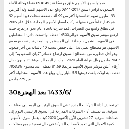
قيمتها سوق الأسهم يغلق مرتفعًا عند 6936.49 نقطة وكالة الأنباء
السعودية (واس) سبق 2017-11-08 وبلغ عدد الأسهم المتداولة أكثر من
193 مليون سهم تقاسمتها أكثر من 99 ألف صفقة سجلت فيها أسهم 92
شركة ارتفاعاً في قيمتها تحركت أسعار الأسهم المحلية، خلال عام 2005
في نطاق واسع من التغيرات، فقد سارت باتجاه عام نحو الارتفاع، حيث
ارتفع مؤشر سوق الأسهم حوالي14500 نقطة، واتسعت دائرة المتعاملين
في الأسهم، لتشمل بالإضافة الى المستثمرين المحترفين تصحيح سوق
الأسهم، هو مصطلح تقني يدل على خفض بنسبة 10 بالمائة من آخر صعود،
وهو أقل خطورة من مصطلح السوق ارتفاع خسائر "كيان السعودية" إلى
784.7 مليون ريال بنهاية العام 2020 .. وأرباح الربع الرابع 158.4 مليون ريال
أرقام أغلق مؤشر سوق الأسهم مرتفعًا 81.69 نقطة، عند مستوى 7953.36
نقطة، بتداولات بلغت قيمتها 5.5 مليار ريال. وبلغ عدد الأسهم المتداولة أكثر
من 229 مليون
30‏‏/6‏‏/1433 بعد الهجرة
تم تصنيف أداء الشركات المدرجة في السوق الرئيسي اليوم إلى صناعات
سوقية. تم تصنيف أداء الشركات المدرجة في السوق الرئيسي اليوم إلى
صناعات سوقية. 27 تشرين الأول (أكتوبر) 2020 كيف يعمل سوق الأسهم -
كمية الأموال التي تعود لأصحاب الشركة في حال تصفية جميع ممتلكات