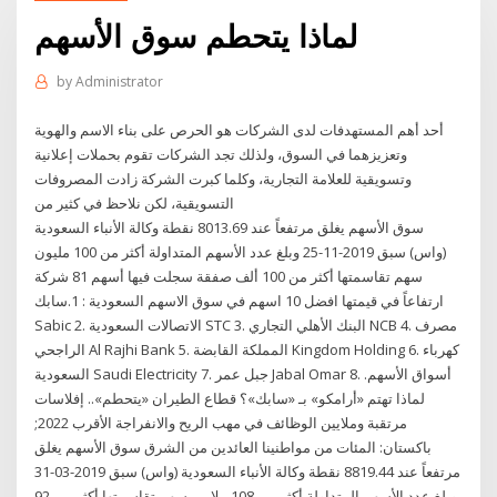
لماذا يتحطم سوق الأسهم
by
Administrator
أحد أهم المستهدفات لدى الشركات هو الحرص على بناء الاسم والهوية
وتعزيزهما في السوق، ولذلك تجد الشركات تقوم بحملات إعلانية
وتسويقية للعلامة التجارية، وكلما كبرت الشركة زادت المصروفات
التسويقية، لكن نلاحظ في كثير من
سوق الأسهم يغلق مرتفعاً عند 8013.69 نقطة وكالة الأنباء السعودية
(واس) سبق 2019-11-25 وبلغ عدد الأسهم المتداولة أكثر من 100 مليون
سهم تقاسمتها أكثر من 100 ألف صفقة سجلت فيها أسهم 81 شركة
ارتفاعاً في قيمتها افضل 10 اسهم في سوق الاسهم السعودية : 1.سابك
Sabic 2. الاتصالات السعودية STC 3. البنك الأهلي التجاري NCB 4. مصرف
الراجحي Al Rajhi Bank 5. المملكة القابضة Kingdom Holding 6. كهرباء
السعودية Saudi Electricity 7. جبل عمر Jabal Omar 8. أسواق الأسهم.
لماذا تهتم «أرامكو» بـ «سابك»؟ قطاع الطيران «يتحطم».. إفلاسات
مرتقبة وملايين الوظائف في مهب الريح والانفراجة الأقرب 2022;
باكستان: المئات من مواطنينا العائدين من الشرق سوق الأسهم يغلق
مرتفعاً عند 8819.44 نقطة وكالة الأنباء السعودية (واس) سبق 2019-03-31
وبلغ عدد الأسهم المتداولة أكثر من 108 ملايين سهم تقاسمتها أكثر من 92