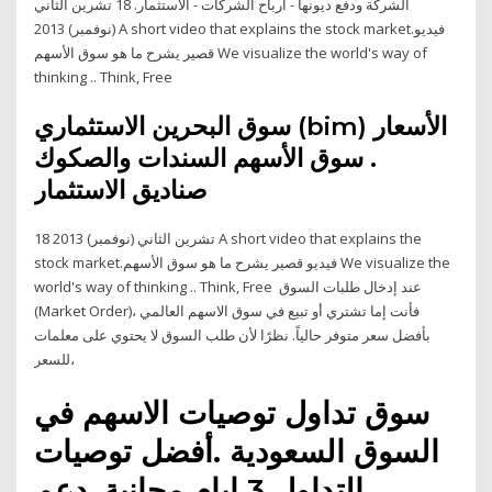
الشركة ودفع ديونها - أرباح الشركات - الاستثمار. 18 تشرين الثاني
(نوفمبر) 2013 A short video that explains the stock market.فيديو
قصير يشرح ما هو سوق الأسهم We visualize the world's way of
thinking .. Think, Free
سوق البحرين الاستثماري (bim) الأسعار
. سوق الأسهم السندات والصكوك
صناديق الاستثمار
18 تشرين الثاني (نوفمبر) 2013 A short video that explains the
stock market.فيديو قصير يشرح ما هو سوق الأسهم We visualize the
world's way of thinking .. Think, Free عند إدخال طلبات السوق
(Market Order)، فأنت إما تشتري أو تبيع في سوق الاسهم العالمي
بأفضل سعر متوفر حالياً. نظرًا لأن طلب السوق لا يحتوي على معلمات
للسعر،
سوق تداول توصيات الاسهم في
السوق السعودية .أفضل توصيات
التداول 3 ايام مجانية. دعم