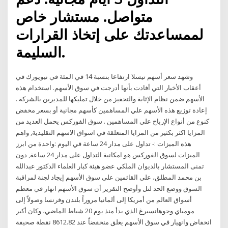
متواصل. مستشار خاص
لممساعدتك على إتخاذ القرارات
السليمة.
وشهد سعر أسهم تيسلا ارتفاعا بنسبة 14 في المئة في نيويورك في
أعقاب الأخبار التي أفادت بأنها أدرجت في سوق الأسهم. استخدام هذه
الأسهم ضمن نظام الإثابة والتحفيز من خلال تمليكها للمديرين بالشركة .
إعادة توزيع هذه الأسهم علي المساهمين كأسهم مجانية أو بسعر مخفض
كنوع من أنواع الإرباح علي المساهمين . سوق الفوركس يحمل العديد من
المزايا اكثر بكثير من المزايا المتعلقة في اسواق الاسهم التقليدية, واهم
هذه الميزات :- تداول على مدار 24 ساعة في اليوم :واحدة من ابرز
الميزات لسوق الفوركس هو امكانية التداول على مدار 24 ساعة, دون
تمنى المستشار بالديوان الملكي عضو هيئة كبار العلماء الدكتور عبدالله
بن محمد المطلق، على القائمين على سوق الأسهم إيجاد لجنة لمراقبة
السوق ووضع الحد لتل وأوضح التقرير أن سوق الأسهم انهار في معظم
أسواق العالم من أمريكا إلى ألمانيا مروراً بلندن وفرنسا وصولاً إلى
مومباي وجوهانسبرغ الذي بدأ منذ يوم 20 شباط الماضي، وكان أكبر
انخفاض وانهيار في سوق الأسهم يغلق منخفضاً عند 8612.82 نقطة صحيفة