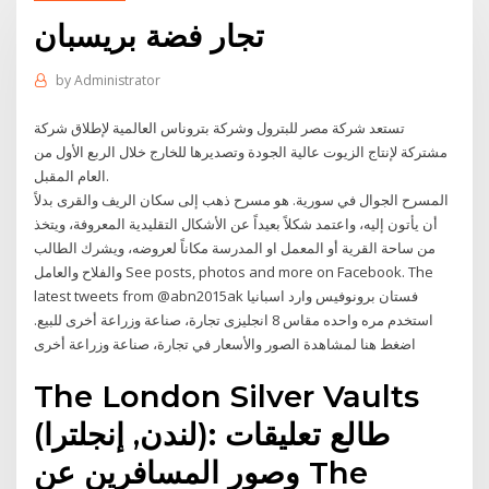
تجار فضة بريسبان
by
Administrator
تستعد شركة مصر للبترول وشركة بتروناس العالمية لإطلاق شركة
مشتركة لإنتاج الزيوت عالية الجودة وتصديرها للخارج خلال الربع الأول من
العام المقبل.
المسرح الجوال في سورية. هو مسرح ذهب إلى سكان الريف والقرى بدلاً
أن يأتون إليه، واعتمد شكلاً بعيداً عن الأشكال التقليدية المعروفة، ويتخذ
من ساحة القرية أو المعمل او المدرسة مكاناً لعروضه، ويشرك الطالب
والفلاح والعامل See posts, photos and more on Facebook. The
latest tweets from @abn2015ak فستان برونوفيس وارد اسبانيا
استخدم مره واحده مقاس 8 انجليزى تجارة، صناعة وزراعة أخرى للبيع.
اضغط هنا لمشاهدة الصور والأسعار في تجارة، صناعة وزراعة أخرى
The London Silver Vaults
(لندن, إنجلترا): طالع تعليقات
وصور المسافرين عن ‪The‬