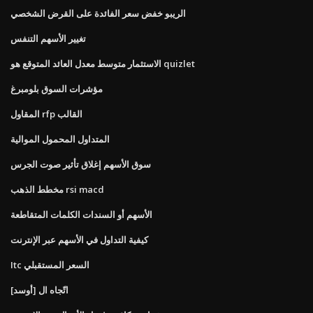
الريبو خفض سعر الفائدة على القرض الشخصي
تغيير الأسهم التنفس
الاستثمار متوسط ​​معدل العائد المتوقع هو quizlet
مؤشرات السوق بلومبرغ
المقاول rfp القالب
المتداول المحمول الموالية
سوق الأسهم إغلاق تأثير صوت الجرس
مخطط الذهب rsi macd
الأسهم أو السندات الكلمات المتقاطعة
كيفية التداول في الأسهم عبر الإنترنت
Itc السعر المستقبلي
اتّجاه ال [أوسد]