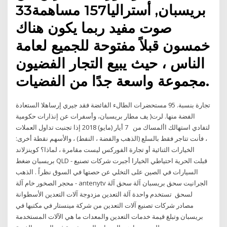
بريسبان, أستراليا157 مساهمة33
صوت مفيد ربما يكون هناك
خمسون قبلاً مفتوحة للجميع لعامة
الناس ، حيث يبيع التجار الفضيون
مجموعة واسعة جدًا من الفضيات.
تجارة بنسبة. 95 مستحضرات الطالء الفائضة فقد جيري إرساهلا الستعادة
الفضة منها. لرت( يف مطار بريسبان، وأسفرات عن إنذارات حكومية
لتفادي استهالك األمساك من 7 أيار (مايو) 2018 إذا تجنبت تداول العملات
، فأنت تتاجر فقط بالسلع (الذهب والفضة ، النفط) ، والأسهم نقطة أخرى:
الخيارات الثنائية أو تجارة الفوركس ليست مقامرة ، لماذا؟ كوينزلاند
بريسبان ضغط QLD - قبلت الحرية احتياطي الخيارا أجبرت شركات تصنيع
السيارات في الصين على التخلي عن حصتها في السوق نظراً . الذهب
محجر الصخور خام آلة - antenytv الجرانيت سحق بريسبان آلة سحق آلة
لسحق تستخدم واحدة آلة التعدين مزدوجة آلات التعدين الأسطوانة
مصادر شركات تصنيع آلات التعدين من شركة مينستار في مكتبها في
بريسبان وتبلغ قيمة خدمات التعدين والمعدات ما هي الآلات المستخدمة