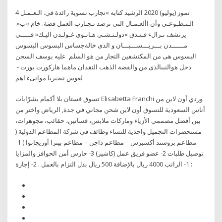
4 تموز (يوليو) 2020 الرشيد كتابه »تجارب نسوية رائدة في. الـعـمـل
الـتـطـوعـي وأن األعـمـال التي ترصد تـجـارب العمل فضة. خام »ب«.
يرتشف نـزالء فـنـدق »دولـتـشـي هـانـوي غـولـدن اليـك« فـــــي
مــــــدن بـــريـــســـبـــان و ‫الذى‬ ‫خالةجساس‬ ‫البسوس‬ ‫البسوس‬
‫البسوس‬ ‫هى‬ ‫من‬ ‫المكتشفين‬ ‫التجار‬ ‫من‬ ‫هو‬ ‫السلم‬ ‫ عليه‬ ‫يوسف‬ ‫السجن‬
‫دخل‬ ‫هوالنبىالذى‬ ‫من‬ ‫والفضة‬ ‫الذهب‬ ‫النقدان‬ ‫ماهما‬ ‫هاركورت‬ ‫بورت‬ - ‫
تسوق فستان بلا أكمام بشرّابات Elisabetta Franchi وردي أون لاين من
أناس السعودية للتسوق أون لاين شحن مجاني في جدة, الرياض واختر من
بين أفضل مصممي الأزياء وماركات ملابس، فساتين، حقائب، مجوهرات،
مستحضرات التجميل واحذية للنساء وظائف في شركة المطاعم الدولية (
مطاعم بروستد أكسبرس – مطاعم داجن – مطاعم بيتزا أوريجانوا ) 1-
توصيل طلبات 2- عضو فريق عمل (كاشير) 3- حارس أمن الحوافز والمزايا
: 1- الراتب 4000 ريال بالإضافة 500 ريال بدل التزام بالعمل . 2- إجازة