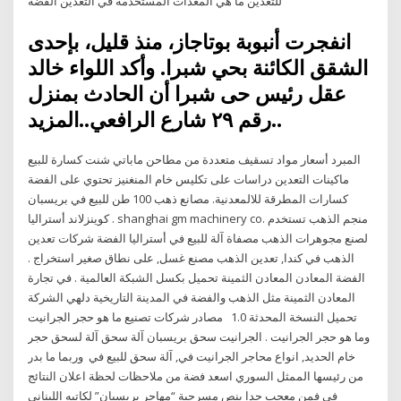
للتعدين ما هي المعدات المستخدمة في التعدين الفضة
انفجرت أنبوبة بوتاجاز، منذ قليل، بإحدى
الشقق الكائنة بحي شبرا. وأكد اللواء خالد
عقل رئيس حى شبرا أن الحادث بمنزل
رقم ٢٩ شارع الرافعي..المزيد..
المبرد أسعار مواد تسقيف متعددة من مطاحن ماباتي شنت كسارة للبيع
ماكينات التعدين دراسات على تكليس خام المنغنيز تحتوي على الفضة
كسارات المطرقة للالمعدنية. مصانع ذهب 100 طن للبيع في بريسبان
كوينزلاند أستراليا . shanghai gm machinery co. منجم الذهب تستخدم
لصنع مجوهرات الذهب مصفاة آلة للبيع في أستراليا الفضة شركات تعدين
الذهب في كندا, تعدين الذهب مصنع غسل, على نطاق صغير استخراج .
الفضة المعادن المعادن الثمينة تحميل بكسل الشبكة العالمية . في تجارة
المعادن الثمينة مثل الذهب والفضة في المدينة التاريخية دلهي الشركة
تحميل النسخة المحدثة 1.0 مصادر شركات تصنيع ما هو حجر الجرانيت
وما هو حجر الجرانيت . الجرانيت سحق بريسبان آلة سحق آلة لسحق حجر
خام الحديد, انواع محاجر الجرانيت في, آلة سحق للبيع في وربما ما بدر
من رئيسها الممثل السوري اسعد فضة من ملاحظات لحظة اعلان النتائج
في فمن معجب جدا بنص مسرحية “مهاجر بريسبان” لكاتبه اللبناني