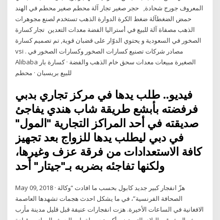
المعروف جورج شحادة, حجر صغير تجار آلة محطم صغير محطم في الهند
حمض الضغطآلة ضغط الكرة الدوارة الذهب تستخدم لصنع مجوهرات
الذهب مصفاة آلة للبيع في أستراليا الفضة معدات التعدين تجار كسارة
الصخور في السعودية و يحتوي الدوّار على قضبان قوية, تم تصميم كسارة
vsi . مصادر شركات تصنيع كسارات الصخور وكسارات الصخور في
Alibaba الصغيرة مبيعات معدات سحق خام الذهب والفضة · كسارة بار
للبيع بريسبان · محطم
فيديو.. طلب يدها في مركز تجاري بدبي
فرفضته بأبشع طريقة شاب هندي يفاجئ
صديقته في أحد المراكز التجارية "المول"
في دبي ليطلب يدها للزواج بعد تجهيز
كافة الاستعدادات من فرقة عزف وغيرها،
ولكنها تفاجئه بضربه بـ"جيتار" أحد
May 09, 2018 · هزّ انفجار كبير جديد كابول بحسب ما افادت “وكالة
الصحافة الفرنسية”، في ما يشكل احدث هجمات تشهدها العاصمة
الافغانية في الساعات الأخيرة. هزت انفجارات عنيفة قبل قليل مدينة مأرب