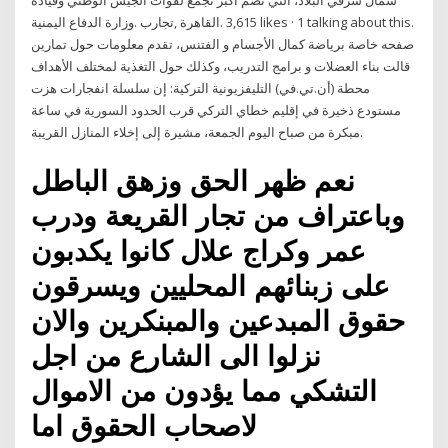
شمال شرقي البلاد، التي تضم أكبر تجمع لقوات الجيش الوطني وقيادة
وزارة الدفاع اليمنية. ‎تجارب‎, ‎القاهرة‎. 3,615 likes · 1 talking about this.
بناء العضلات و برامج التدريب، وكذلك حول التغذية لمختلف الأهداف‎ قالت
محطة (أن.تي.في) التليفزيونية التركية: إن سلسلة انفجارات هزت
مستودع ذخيرة في إقليم خطاي التركي قرب الحدود السورية في ساعة
مبكرة من صباح اليوم الجمعة، مشيرة إلى إخلاء المنازل القريبة.
نعم ظهر الحق وزهق الباطل
وباعتراف من تجار القريعة ودرب
عمر وكراج علال كانوا يكدبون
على زبنائهم المحليين ويسرقون
حقوق المبدعين والمبنكرين والان
نزلوا الى الشارع من اجل
التشكي مما يؤدون من الاموال
لاصحاب الحقوق اما