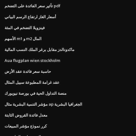
تأثير سعر الفائدة على التضخم pdf
أسعار الغاز ارتفاع الرسم البياني
فينزويلا التضخم في المئة
الأسهم m1 و m2 المال
ماكدونالدز مقابل برغر الملك النسب المالية
Aua flugplan wien stockholm
حاسبة سعر فائدة عقد الأرض
عقد غرامة المطبوعة سبيل المثال
منصة التداول الحية في بورصة نيويورك
مؤشر التنمية البشرية مثال ap الجغرافيا البشرية
معدل فائدة القروض الثابتة
كرر نموذج مؤشر المبيعات